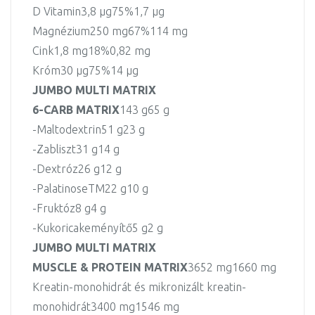
D Vitamin
3,8 µg
75%
1,7 µg
Magnézium
250 mg
67%
114 mg
Cink
1,8 mg
18%
0,82 mg
Króm
30 µg
75%
14 µg
JUMBO MULTI MATRIX
6-CARB MATRIX
143 g
65 g
-Maltodextrin
51 g
23 g
-Zabliszt
31 g
14 g
-Dextróz
26 g
12 g
-PalatinoseTM
22 g
10 g
-Fruktóz
8 g
4 g
-Kukoricakeményítő
5 g
2 g
JUMBO MULTI MATRIX
MUSCLE & PROTEIN MATRIX
3652 mg
1660 mg
Kreatin-monohidrát és mikronizált kreatin-
monohidrát
3400 mg
1546 mg