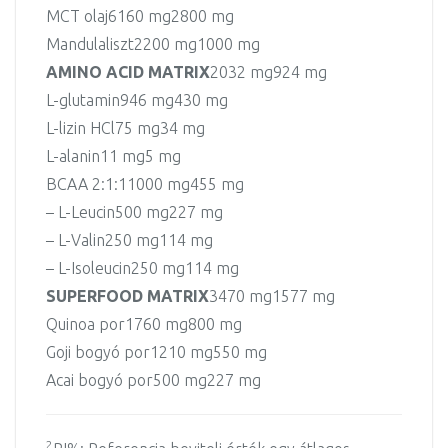
MCT olaj
6160 mg
2800 mg
Mandulaliszt
2200 mg
1000 mg
AMINO ACID MATRIX
2032 mg
924 mg
L-glutamin
946 mg
430 mg
L-lizin HCl
75 mg
34 mg
L-alanin
11 mg
5 mg
BCAA 2:1:1
1000 mg
455 mg
– L-Leucin
500 mg
227 mg
– L-Valin
250 mg
114 mg
– L-Isoleucin
250 mg
114 mg
SUPERFOOD MATRIX
3470 mg
1577 mg
Quinoa por
1760 mg
800 mg
Goji bogyó por
1210 mg
550 mg
Acai bogyó por
500 mg
227 mg
2