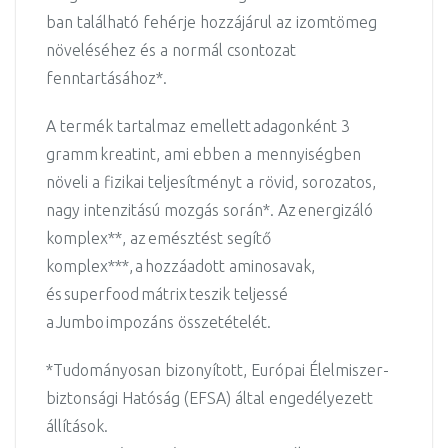
ban található fehérje hozzájárul az izomtömeg
növeléséhez és a normál csontozat
fenntartásához*.
A termék tartalmaz emellett adagonként 3
gramm kreatint, ami ebben a mennyiségben
növeli a fizikai teljesítményt a rövid, sorozatos,
nagy intenzitású mozgás során*. Az energizáló
komplex**, az emésztést segítő
komplex***, a hozzáadott aminosavak,
és superfood mátrix teszik teljessé
a Jumbo impozáns összetételét.
*Tudományosan bizonyított, Európai Élelmiszer-
biztonsági Hatóság (EFSA) által engedélyezett
állítások.