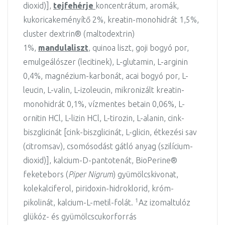
dioxid)],
tejfehérje
koncentrátum, aromák,
kukoricakeményítő 2%, kreatin-monohidrát 1,5%,
cluster dextrin® (maltodextrin)
1%,
mandulaliszt
, quinoa liszt, goji bogyó por,
emulgeálószer (lecitinek), L-glutamin, L-arginin
0,4%, magnézium-karbonát, acai bogyó por, L-
leucin, L-valin, L-izoleucin, mikronizált kreatin-
monohidrát 0,1%, vízmentes betain 0,06%, L-
ornitin HCl, L-lizin HCl, L-tirozin, L-alanin, cink-
biszglicinát [cink-biszglicinát, L-glicin, étkezési sav
(citromsav), csomósodást gátló anyag (szilícium-
dioxid)], kalcium-D-pantotenát, BioPerine®
feketebors (
Piper Nigrum
) gyümölcskivonat,
kolekalciferol, piridoxin-hidroklorid, króm-
1
pikolinát, kalcium-L-metil-folát.
Az izomaltulóz
glükóz- és gyümölcscukorforrás