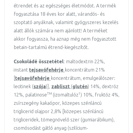
étrendet és az egészséges életmódot. A termék
fogyasztása 18 éves kor alatt, várandós- és
szoptató anyáknak, valamint gyógyszeres kezelés
alatt állók számára nem ajánlott! A terméket
akkor fogyassza, ha aznap még nem fogyasztott
betain-tartalmú étrend-kiegészítőt.
Csokoládé összetétel
: maltodextrin 22%,
instant
tejsavófehérje
koncentrátum 21%
[
tejsavófehérje
koncentrátum, emulgeálószer:
lecitinek (
szója
)],
zabliszt
(
glutén
) 14%, dextróz
TM
1
12%, palatinose
(izomaltulóz
) 10%, fruktóz 4%,
zsírszegény kakaópor, közepes szénláncú
triglicerid olajpor 2,8% [közepes szénláncú
trigliceridek, tömegnövelő szer (gumiarábikum),
csomósodást gátló anyag (szilícium-