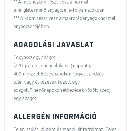
** A magnézium részt vesz a normál
energiatermelő anyagcsere-folyamatokban.
*** A króm részt vesz a makrotápanyagok normál
anyagcseréjében.
ADAGOLÁSI JAVASLAT
Fogyassz egy adagot
(220 gramm, 5 adagolókanál) naponta,
400ml vízzel. Edzésnapokon fogyassz edzés
után, vagy étkezések között egy
adagot. Pihenőnapokon étkezések között szedj
egy adagot.
ALLERGÉN INFORMÁCIÓ
Tejet, szóját, glutént és mandulát tartalmaz. Tejet,