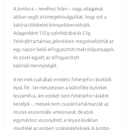
A Jumbo a – nevéhez hűen – nagy adagjaival
abban segíti a tömegelni vágyókat, hogy ezt a
kalória többletet könnyebben elérjék.
Adagonként 135g szénhidrátot és 53g
fehérjét tartalmaz, jelentősen megnöveli tehát az
egy napon belül elfogyasztott makrotápanyagok,
és ezzel együtt az elfogyasztott
kalóriák mennyiségét.
A termék csak állati eredetű fehérjeforrásokból
épül fel - természetesen a különféle liszteket
leszámítva, ám ezeket nem fehérjeforrásként
kezeljük -, melyek nem csupán tartalmazzák az
összes esszenciális aminosavat, de azok
egymáshoz viszonyított aránya is kiválóan
megfelel az emberi szükségleteknek. A Jumbo-