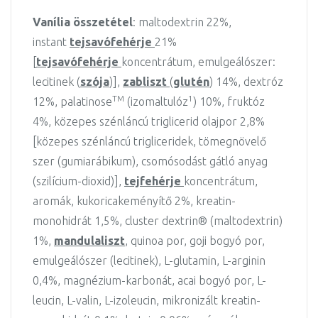
Vanília összetétel
: maltodextrin 22%,
instant
tejsavófehérje
21%
[
tejsavófehérje
koncentrátum, emulgeálószer:
lecitinek (
szója
)],
zabliszt
(
glutén
) 14%, dextróz
TM
1
12%, palatinose
(izomaltulóz
) 10%, fruktóz
4%, közepes szénláncú triglicerid olajpor 2,8%
[közepes szénláncú trigliceridek, tömegnövelő
szer (gumiarábikum), csomósodást gátló anyag
(szilícium-dioxid)],
tejfehérje
koncentrátum,
aromák, kukoricakeményítő 2%, kreatin-
monohidrát 1,5%, cluster dextrin® (maltodextrin)
1%,
mandulaliszt
, quinoa por, goji bogyó por,
emulgeálószer (lecitinek), L-glutamin, L-arginin
0,4%, magnézium-karbonát, acai bogyó por, L-
leucin, L-valin, L-izoleucin, mikronizált kreatin-