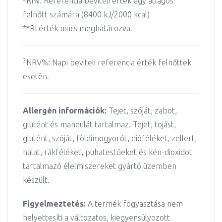
RI%: Referencia beviteli érték egy átlagos
felnőtt számára (8400 kJ/2000 kcal)
**RI érték nincs meghatározva.
3
NRV%: Napi beviteli referencia érték felnőttek
esetén.
Allergén információk:
Tejet, szóját, zabot,
glutént és mandulát tartalmaz. Tejet, tojást,
glutént, szóját, földimogyorót, dióféléket, zellert,
halat, rákféléket, puhatestűeket és kén-dioxidot
tartalmazó élelmiszereket gyártó üzemben
készült.
Figyelmeztetés:
A termék fogyasztása nem
helyettesíti a változatos, kiegyensúlyozott