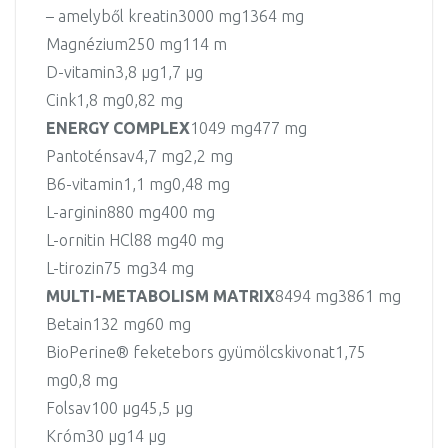
– amelyből kreatin
3000 mg
1364 mg
Magnézium
250 mg
114 m
D-vitamin
3,8 µg
1,7 µg
Cink
1,8 mg
0,82 mg
ENERGY COMPLEX
1049 mg
477 mg
Pantoténsav
4,7 mg
2,2 mg
B6-vitamin
1,1 mg
0,48 mg
L-arginin
880 mg
400 mg
L-ornitin HCl
88 mg
40 mg
L-tirozin
75 mg
34 mg
MULTI-METABOLISM MATRIX
8494 mg
3861 mg
Betain
132 mg
60 mg
BioPerine® feketebors gyümölcskivonat
1,75
mg
0,8 mg
Folsav
100 µg
45,5 µg
Króm
30 μg
14 µg