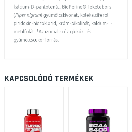
kalcium-D-pantotenát, BioPerine® feketebors
(
Piper nigrum
) gyümölcskivonat, kolekalciferol,
piridoxin-hidroklorid, króm-pikolinát, kalcium-L-
1
metilfolát.
Az izomaltulóz glükóz- és
gyümölcscukorforrás.
KAPCSOLÓDÓ TERMÉKEK