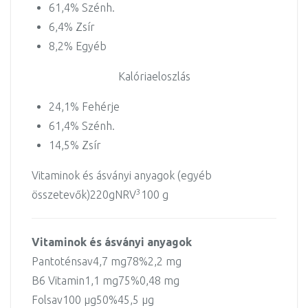
61,4% Szénh.
6,4% Zsír
8,2% Egyéb
Kalóriaeloszlás
24,1% Fehérje
61,4% Szénh.
14,5% Zsír
Vitaminok és ásványi anyagok (egyéb
3
összetevők)
220
g
NRV
100 g
Vitaminok és ásványi anyagok
Pantoténsav
4,7 mg
78%
2,2 mg
B6 Vitamin
1,1 mg
75%
0,48 mg
Folsav
100 µg
50%
45,5 µg