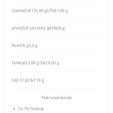
Szénhidrát
135,00 g
52%
61,00 g
amelyből cukrok
56 g
64%
26 g
Rost
6,6 g
3,0 g
Fehérje
53,00 g
106
24,00 g
Só
0,31 g
5%
0,14 g
Makronutriensek
24,1% Fehérje