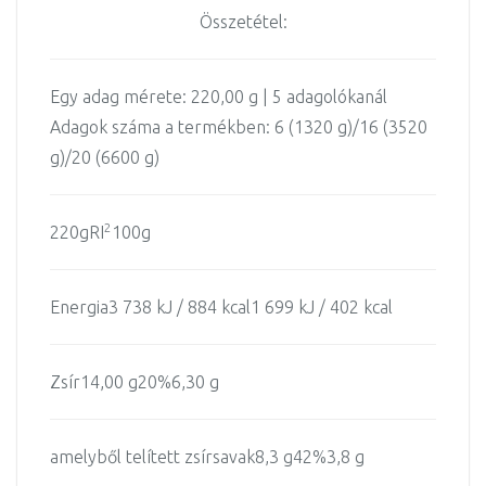
Összetétel:
Egy adag mérete:
220,00 g | 5 adagolókanál
Adagok száma a termékben:
6 (1320 g)/16 (3520
g)/20 (6600 g)
2
220
g
RI
100g
Energia
3 738 kJ / 884 kcal
1 699 kJ / 402 kcal
Zsír
14,00 g
20%
6,30 g
amelyből telített zsírsavak
8,3 g
42%
3,8 g