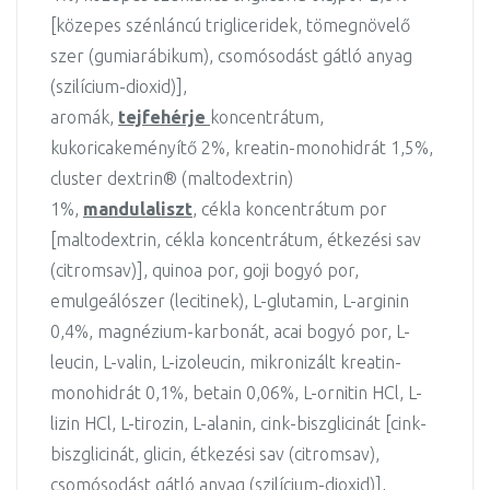
[közepes szénláncú trigliceridek, tömegnövelő
szer (gumiarábikum), csomósodást gátló anyag
(szilícium-dioxid)],
aromák,
tejfehérje
koncentrátum,
kukoricakeményítő 2%, kreatin-monohidrát 1,5%,
cluster dextrin® (maltodextrin)
1%,
mandulaliszt
, cékla koncentrátum por
[maltodextrin, cékla koncentrátum, étkezési sav
(citromsav)], quinoa por, goji bogyó por,
emulgeálószer (lecitinek), L-glutamin, L-arginin
0,4%, magnézium-karbonát, acai bogyó por, L-
leucin, L-valin, L-izoleucin, mikronizált kreatin-
monohidrát 0,1%, betain 0,06%, L-ornitin HCl, L-
lizin HCl, L-tirozin, L-alanin, cink-biszglicinát [cink-
biszglicinát, glicin, étkezési sav (citromsav),
csomósodást gátló anyag (szilícium-dioxid)],