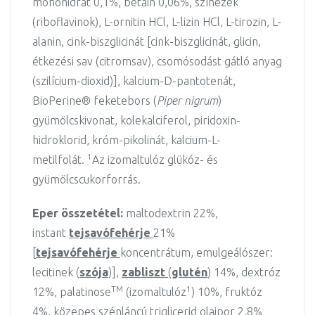
monohidrát 0,1%, betain 0,06%, színezék
(riboflavinok), L-ornitin HCl, L-lizin HCl, L-tirozin, L-
alanin, cink-biszglicinát [cink-biszglicinát, glicin,
étkezési sav (citromsav), csomósodást gátló anyag
(szilícium-dioxid)], kalcium-D-pantotenát,
BioPerine® feketebors (
Piper nigrum
)
gyümölcskivonat, kolekalciferol, piridoxin-
hidroklorid, króm-pikolinát, kalcium-L-
1
metilfolát.
Az izomaltulóz glükóz- és
gyümölcscukorforrás.
Eper összetétel:
maltodextrin 22%,
instant
tejsavófehérje
21%
[
tejsavófehérje
koncentrátum, emulgeálószer:
lecitinek (
szója
)],
zabliszt
(
glutén
) 14%, dextróz
TM
1
12%, palatinose
(izomaltulóz
) 10%, fruktóz
4%, közepes szénláncú triglicerid olajpor 2,8%