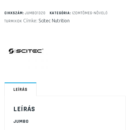
g
mennyiség
CIKKSZÁM:
JUMBO1320
KATEGÓRIA:
IZOMTÖMEG-NÖVELŐ
Címke:
Scitec Nutrition
TURMIXOK
LEÍRÁS
LEÍRÁS
JUMBO