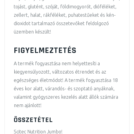
tojást, glutént, szóját, földimogyorót, dióféléket,
zellert, halat, rákféléket, puhatestűeket és kén-
dioxidot tartalmazó összetevőket feldolgozó
üzemben készült!
FIGYELMEZTETÉS
A termék fogyasztása nem helyettesíti a
kiegyensúlyozott, változatos étrendet és az
egészséges életmódot! A termék fogyasztása 18
éves kor alatt, várandós- és szoptató anyáknak,
valamint gyógyszeres kezelés alatt állók számára
nem ajánlott!
ÖSSZETÉTEL
Scitec Nutrition Jumbo!