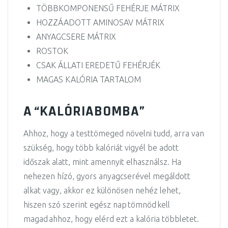
TÖBBKOMPONENSŰ FEHÉRJE MÁTRIX
HOZZÁADOTT AMINOSAV MÁTRIX
ANYAGCSERE MÁTRIX
ROSTOK
CSAK ÁLLATI EREDETŰ FEHÉRJÉK
MAGAS KALÓRIA TARTALOM
A “KALÓRIABOMBA”
Ahhoz, hogy a testtömeged növelni tudd, arra van
szükség, hogy több kalóriát vigyél be adott
időszak alatt, mint amennyit elhasználsz. Ha
nehezen hízó, gyors anyagcserével megáldott
alkat vagy, akkor ez különösen nehéz lehet,
hiszen szó szerint egész nap tömnöd kell
magad ahhoz, hogy elérd ezt a kalória többletet.