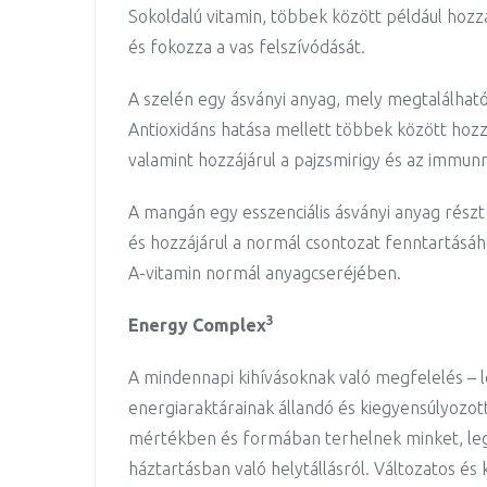
Sokoldalú vitamin, többek között például hozz
és fokozza a vas felszívódását.
A szelén egy ásványi anyag, mely megtalálható
Antioxidáns hatása mellett többek között hozz
valamint hozzájárul a pajzsmirigy és az imm
A mangán egy esszenciális ásványi anyag rés
és hozzájárul a normál csontozat fenntartásához
A-vitamin normál anyagcseréjében.
3
Energy Complex
A mindennapi kihívásoknak való megfelelés – l
energiaraktárainak állandó és kiegyensúlyozot
mértékben és formában terhelnek minket, le
háztartásban való helytállásról. Változatos é