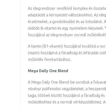
Az idegrendszer rendkívül komplex és összete
adaptációt a környezeti változásokhoz. Az ide
érzelmeket, a gondolkodást és az öntudatot. 
oldódó B-vitamin és egy nyomelem képviseli.
hozzájárul az idegrendszer normál működésé
A tiamin (B1-vitamin) hozzájárul továbbá a nor
(niacin) hozzájárul a fáradtság és kifáradás cs
működés fenntartásához.
Mega Daily One Blend
A Mega Daily One Blend-be soroltuk a folsavat, 
növényi polifenolos vegyületeket, a heszperidin
tagja, többek között hozzájárul a fáradtság 
működéséhez és a normál vérképződéshez. A 