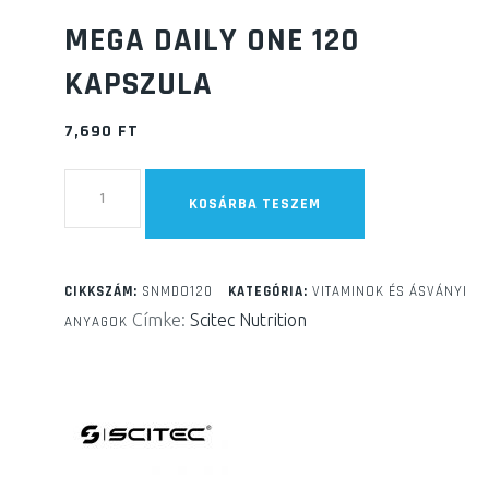
MEGA DAILY ONE 120
KAPSZULA
7,690
FT
mega
KOSÁRBA TESZEM
daily
one
120
CIKKSZÁM:
SNMDO120
KATEGÓRIA:
VITAMINOK ÉS ÁSVÁNYI
kapszula
Címke:
Scitec Nutrition
ANYAGOK
mennyiség