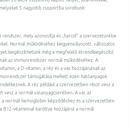
 melyeket 5 nagyobb csoportba soroltunk:
rendszer, mely azonosítja és „harcol” a szervezetünkbe
ekkel. Normál működéséhez kiegyensúlyozott, változatos
yet kiegészíthetünk még a megfelelő étrendkiegészítő
rulnak az immunrendszer normál működéséhez. A
tamin, a D-vitamin, a réz és a vas hozzájárulnak az
mmunrendszer támogatása mellett ezen hatóanyagok
rendelkeznek. A réz például a szervezetben részt vesz a
szt vesz a normál vasanyagcserében. A vas az
l a normál hemoglobin-képződéshez és a szervezetben
e a B12-vitaminnal karöltve hozzájárul a normál