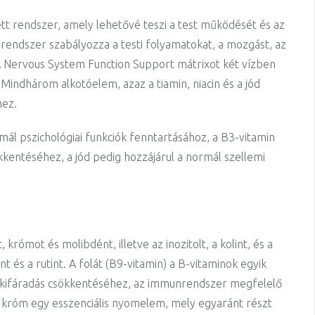
tt rendszer, amely lehetővé teszi a test működését és az
grendszer szabályozza a testi folyamatokat, a mozgást, az
A Nervous System Function Support mátrixot két vízben
4
Mindhárom alkotóelem, azaz a tiamin, niacin és a jód
hez.
mál pszichológiai funkciók fenntartásához, a B3-vitamin
ökkentéséhez, a jód pedig hozzájárul a normál szellemi
krómot és molibdént, illetve az inozitolt, a kolint, és a
t és a rutint. A folát (B9-vitamin) a B-vitaminok egyik
és kifáradás csökkentéséhez, az immunrendszer megfelelő
króm egy esszenciális nyomelem, mely egyaránt részt