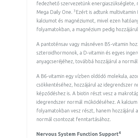
fedezhető szervezetünk energiaszükséglete, m
3
Mega Daily One.
Ezért is adtunk multivitamin
kalciumot és magnéziumot, mivel ezen hatóan
folyamatokban, a magnézium pedig hozzájárul a
A pantoténsav vagy másnéven B5-vitamin hozzáj
szteroidhormonok, a D-vitamin és egyes inger
anyagcseréjéhez, továbbá hozzájárul a normál 
A B6-vitamin egy vízben oldódó molekula, azon 
csökkentéséhez, hozzájárul az idegrendszer 
képződéshez is. A biotin részt vesz a makrot
idegrendszer normál működéséhez. A kalcium
folyamatokban vesz részt, hanem hozzájárul 
normál csontozat fenntartásához.
4
Nervous System Function Support