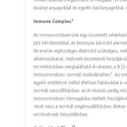
ásványi anyagokkal és egyéb hatóanyagokkal,
1
Immune Complex
Az immunrendszerünk egy összetett védekező 
jutó kórokozókkal, és bizonyos károsító elem
étrend és egészséges életmód szükséges, mel
alkalmazásával, melynek összetevői hozzájá
termékünkben megtalálható A-vitamin, a B12-vi
1
immunrendszer normál működéséhez
. Az i
egyéb említésre méltó élettani hatásokkal is 
normál vasszállításban, az A-vitamin pedig ré
immunrendszer támogatása mellett hozzájáru
részt vesz a normál oxigénszállításban, illetv
vörösvérsejt-képződéshez.
2