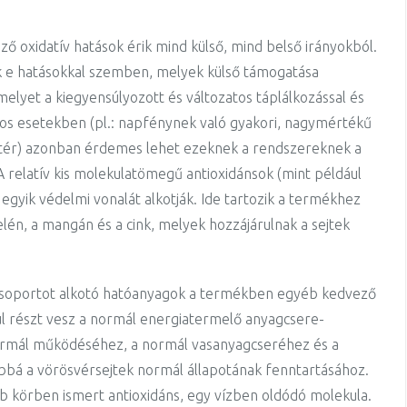
 oxidatív hatások érik mind külső, mind belső irányokból.
k e hatásokkal szemben, melyek külső támogatása
yet a kiegyensúlyozott és változatos táplálkozással és
os esetekben (pl.: napfénynek való gyakori, nagymértékű
tér) azonban érdemes lehet ezeknek a rendszereknek a
 relatív kis molekulatömegű antioxidánsok (mint például
egyik védelmi vonalát alkotják. Ide tartozik a termékhez
zelén, a mangán és a cink, melyek hozzájárulnak a sejtek
csoportot alkotó hatóanyagok a termékben egyéb kedvező
ául részt vesz a normál energiatermelő anyagcsere-
ormál működéséhez, a normál vasanyagcseréhez és a
ábbá a vörösvérsejtek normál állapotának fenntartásához.
 körben ismert antioxidáns, egy vízben oldódó molekula.