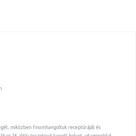
n
égét, miközben finomhangoltuk receptúráját és
ban 26 aktív összetevő kapott helyet, vitaminokkal,