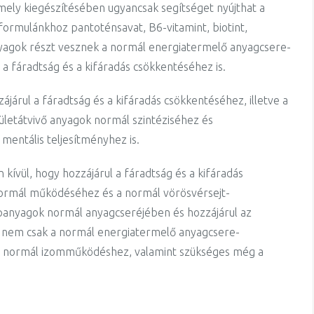
ely kiegészítésében ugyancsak segítséget nyújthat a
 formulánkhoz pantoténsavat, B6-vitamint, biotint,
yagok részt vesznek a normál energiatermelő anyagcsere-
 fáradtság és a kifáradás csökkentéséhez is.
árul a fáradtság és a kifáradás csökkentéséhez, illetve a
ületátvivő anyagok normál szintéziséhez és
mentális teljesítményhez is.
kívül, hogy hozzájárul a fáradtság és a kifáradás
normál működéséhez és a normál vörösvérsejt-
ápanyagok normál anyagcseréjében és hozzájárul az
 nem csak a normál energiatermelő anyagcsere-
a normál izomműködéshez, valamint szükséges még a