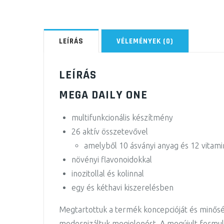
LEÍRÁS
VÉLEMÉNYEK (0)
LEÍRÁS
MEGA DAILY ONE
multifunkcionális készítmény
26 aktív összetevővel
amelyből 10 ásványi anyag és 12 vitami
növényi flavonoidokkal
inozitollal és kolinnal
egy és kéthavi kiszerelésben
Megtartottuk a termék koncepcióját és minős
modernizáltuk megjelenést. A megújult formulá