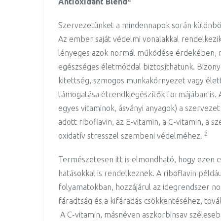
Antioxidant Blend
Szervezetünket a mindennapok során különböző
Az ember saját védelmi vonalakkal rendelkezi
lényeges azok normál működése érdekében, mel
egészséges életmóddal biztosíthatunk. Bizony
kitettség, szmogos munkakörnyezet vagy élet
támogatása étrendkiegészítők formájában is. A
egyes vitaminok, ásványi anyagok) a szervezet 
adott riboflavin, az E-vitamin, a C-vitamin, a s
2
oxidatív stresszel szembeni védelméhez.
Természetesen itt is elmondható, hogy ezen 
hatásokkal is rendelkeznek. A riboflavin péld
folyamatokban, hozzájárul az idegrendszer n
fáradtság és a kifáradás csökkentéséhez, tov
A C-vitamin, másnéven aszkorbinsav szélesebb