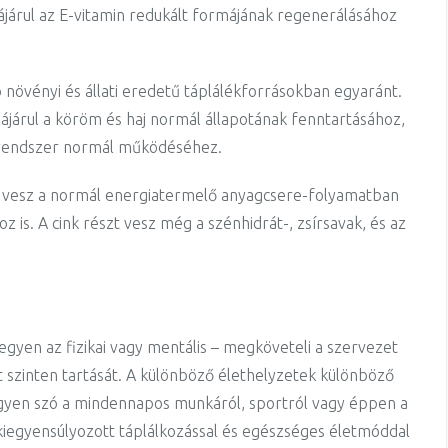
ájárul az E-vitamin redukált formájának regenerálásához
 növényi és állati eredetű táplálékforrásokban egyaránt.
ájárul a köröm és haj normál állapotának fenntartásához,
unrendszer normál működéséhez.
zt vesz a normál energiatermelő anyagcsere-folyamatban
 is. A cink részt vesz még a szénhidrát-, zsírsavak, és az
egyen az fizikai vagy mentális – megköveteli a szervezet
t szinten tartását. A különböző élethelyzetek különböző
gyen szó a mindennapos munkáról, sportról vagy éppen a
s kiegyensúlyozott táplálkozással és egészséges életmóddal