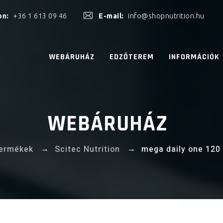
on:
+36 1 613 09 46
E-mail:
info@shopnutrition.hu
WEBÁRUHÁZ
EDZŐTEREM
INFORMÁCIÓK
WEBÁRUHÁZ
→
→
ermékek
Scitec Nutrition
mega daily one 120