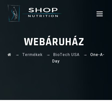
WEBÁRUHÁZ
→
→
→
Termékek
BioTech USA
One-A-
Day