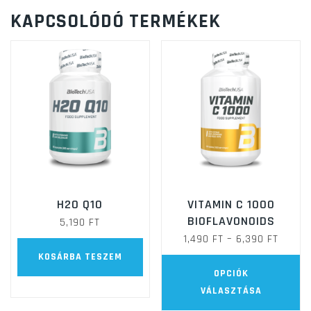
KAPCSOLÓDÓ TERMÉKEK
H2O Q10
VITAMIN C 1000
BIOFLAVONOIDS
5,190
FT
ÁRTAR
1,490
FT
–
6,390
FT
KOSÁRBA TESZEM
1,490 
E
OPCIÓK
-
a
VÁLASZTÁSA
6,390 
t