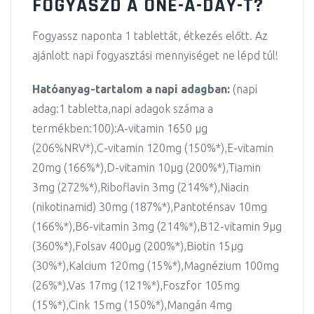
FOGYASZD A ONE-A-DAY-T?
Fogyassz naponta 1 tablettát, étkezés előtt. Az
ajánlott napi fogyasztási mennyiséget ne lépd túl!
Hatóanyag-tartalom a napi adagban:
(napi
adag:1 tabletta,napi adagok száma a
termékben:100):A-vitamin 1650 µg
(206%NRV*),C-vitamin 120mg (150%*),E-vitamin
20mg (166%*),D-vitamin 10µg (200%*),Tiamin
3mg (272%*),Riboflavin 3mg (214%*),Niacin
(nikotinamid) 30mg (187%*),Pantoténsav 10mg
(166%*),B6-vitamin 3mg (214%*),B12-vitamin 9µg
(360%*),Folsav 400µg (200%*),Biotin 15µg
(30%*),Kalcium 120mg (15%*),Magnézium 100mg
(26%*),Vas 17mg (121%*),Foszfor 105mg
(15%*),Cink 15mg (150%*),Mangán 4mg