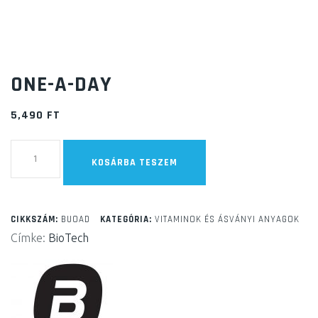
ONE-A-DAY
5,490
FT
One-
KOSÁRBA TESZEM
A-
Day
mennyiség
CIKKSZÁM:
BUOAD
KATEGÓRIA:
VITAMINOK ÉS ÁSVÁNYI ANYAGOK
Címke:
BioTech