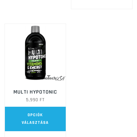
t
va
va
A
vá
a
te
vá
ki
MULTI HYPOTONIC
5,990
FT
Ennek
OPCIÓK
a
VÁLASZTÁSA
terméknek
több