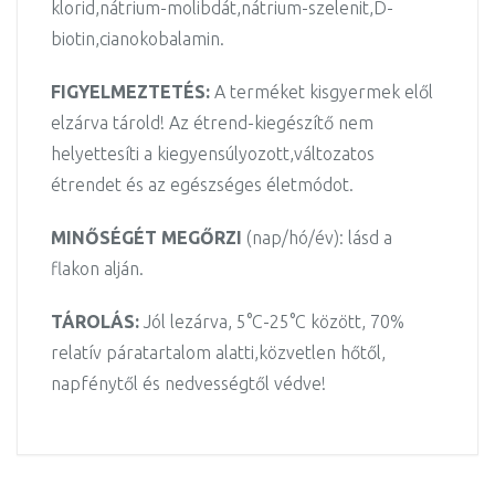
klorid,nátrium-molibdát,nátrium-szelenit,D-
biotin,cianokobalamin.
FIGYELMEZTETÉS:
A terméket kisgyermek elől
elzárva tárold! Az étrend-kiegészítő nem
helyettesíti a kiegyensúlyozott,változatos
étrendet és az egészséges életmódot.
MINŐSÉGÉT MEGŐRZI
(nap/hó/év): lásd a
flakon alján.
TÁROLÁS:
Jól lezárva, 5°C-25°C között, 70%
relatív páratartalom alatti,közvetlen hőtől,
napfénytől és nedvességtől védve!