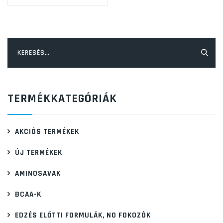
variációja
van.
A
Keresés:
változatok
a
termékoldalon
TERMÉKKATEGÓRIÁK
választhatók
ki
AKCIÓS TERMÉKEK
ÚJ TERMÉKEK
AMINOSAVAK
BCAA-K
EDZÉS ELŐTTI FORMULÁK, NO FOKOZÓK