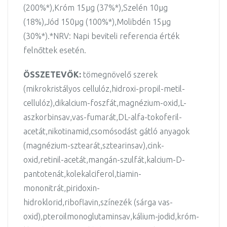
(200%*),Króm 15µg (37%*),Szelén 10µg
(18%),Jód 150µg (100%*),Molibdén 15µg
(30%*).*NRV: Napi beviteli referencia érték
felnőttek esetén.
ÖSSZETEVŐK:
tömegnövelő szerek
(mikrokristályos cellulóz,hidroxi-propil-metil-
cellulóz),dikalcium-foszfát,magnézium-oxid,L-
aszkorbinsav,vas-fumarát,DL-alfa-tokoferil-
acetát,nikotinamid,csomósodást gátló anyagok
(magnézium-sztearát,sztearinsav),cink-
oxid,retinil-acetát,mangán-szulfát,kalcium-D-
pantotenát,kolekalciferol,tiamin-
mononitrát,piridoxin-
hidroklorid,riboflavin,színezék (sárga vas-
oxid),pteroilmonoglutaminsav,kálium-jodid,króm-