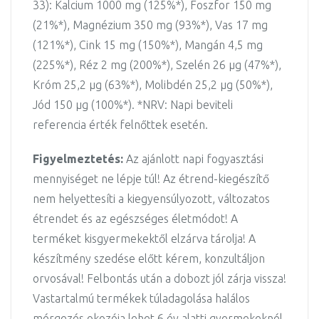
33): Kalcium 1000 mg (125%*), Foszfor 150 mg
(21%*), Magnézium 350 mg (93%*), Vas 17 mg
(121%*), Cink 15 mg (150%*), Mangán 4,5 mg
(225%*), Réz 2 mg (200%*), Szelén 26 µg (47%*),
Króm 25,2 µg (63%*), Molibdén 25,2 µg (50%*),
Jód 150 µg (100%*). *NRV: Napi beviteli
referencia érték felnőttek esetén.
Figyelmeztetés:
Az ajánlott napi fogyasztási
mennyiséget ne lépje túl! Az étrend-kiegészítő
nem helyettesíti a kiegyensúlyozott, változatos
étrendet és az egészséges életmódot! A
terméket kisgyermekektől elzárva tárolja! A
készítmény szedése előtt kérem, konzultáljon
orvosával! Felbontás után a dobozt jól zárja vissza!
Vastartalmú termékek túladagolása halálos
mérgezés okozója lehet 6 év alatti gyermekeknél.