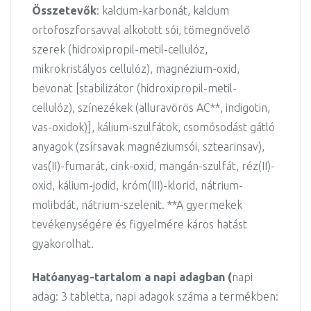
Összetevők
: kalcium-karbonát, kalcium
ortofoszforsavval alkotott sói, tömegnövelő
szerek (hidroxipropil-metil-cellulóz,
mikrokristályos cellulóz), magnézium-oxid,
bevonat [stabilizátor (hidroxipropil-metil-
cellulóz), színezékek (alluravörös AC**, indigotin,
vas-oxidok)], kálium-szulfátok, csomósodást gátló
anyagok (zsírsavak magnéziumsói, sztearinsav),
vas(II)-fumarát, cink-oxid, mangán-szulfát, réz(II)-
oxid, kálium-jodid, króm(III)-klorid, nátrium-
molibdát, nátrium-szelenit. **A gyermekek
tevékenységére és figyelmére káros hatást
gyakorolhat.
Hatóanyag-tartalom a napi adagban (
napi
adag: 3 tabletta, napi adagok száma a termékben: