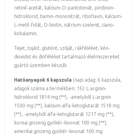
retinil-acetát, kalcium-D-pantotenát, piridoxin-
hidroklorid, tiamin-mononitrát, riboflavin, kalcium-
L-metil-folát, D-biotin, nátrium-szelenit, ciano-
kobalamin.
Tejet, tojást, glutént, szóját, rákféléket, kén-
dioxidot és dióféléket tartalmazó élelmiszereket
gyártó üzemben készült.
Hatóanyagok 6 kapszula
(napi adag: 6 kapszula,
adagok száma a termékben: 15): L-arginin-
hidroklorid 1814 mg (**), -amelyből L-arginin
1500 mg (**), kalcium-alfa-ketoglutarát 1518 mg
(**), -amelyből alfa-ketoglutarát 1217 mg (**),
koreai ginzeng gyökér-kivonat 100 mg (**),
amerikai ginzeng gyökér-kivonat 100 mg