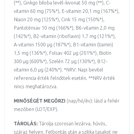
(**), Ginkgo biloba levél-kivonat 50 mg (**), C-
vitamin 60 mg (75%*), E-vitamin 20,1 mg (167%*),
Niacin 20 mg (125%*), Cink 15 mg (150%*),
Pantoténsav 10 mg (166%*), B6-vitamin 2,0 mg
(142%*), B2-vitamin (riboflavin) 1,7 mg (121%*),
A-vitamin 1500 µg (187%*), B1-vitamin (tiamin)
1,5 mg (136%*), Folsav 402 µg (201%*), Biotin
300 µg (600%*), Szelén 72 µg (130%*), B12-
vitamin 6,0 µg (240%*). *NRV: Napi bevitel
referencia érték felnőttek esetén. **NRV érték
nincs meghatározva.
MINŐSÉGÉT MEGŐRZI
(nap/hó/év): lásd a fehér
mezőben (LOT/EXP).
TÁROLÁS:
Tárolja szorosan lezárva, hűvös,
száraz helyen. Felbontás után a szilika tasakot ne