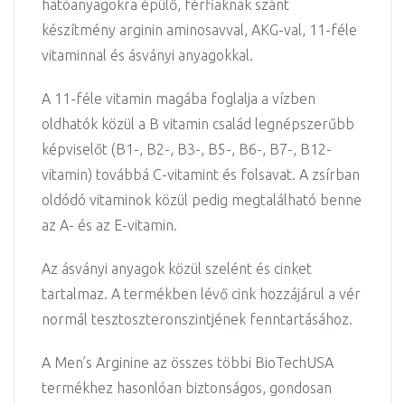
hatóanyagokra épülő, férfiaknak szánt
készítmény arginin aminosavval, AKG-val, 11-féle
vitaminnal és ásványi anyagokkal.
A 11-féle vitamin magába foglalja a vízben
oldhatók közül a B vitamin család legnépszerűbb
képviselőt (B1-, B2-, B3-, B5-, B6-, B7-, B12-
vitamin) továbbá C-vitamint és folsavat. A zsírban
oldódó vitaminok közül pedig megtalálható benne
az A- és az E-vitamin.
Az ásványi anyagok közül szelént és cinket
tartalmaz. A termékben lévő cink hozzájárul a vér
normál tesztoszteronszintjének fenntartásához.
A Men’s Arginine az összes többi BioTechUSA
termékhez hasonlóan biztonságos, gondosan