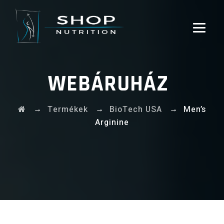
WEBÁRUHÁZ
→
→
→
Termékek
BioTech USA
Men’s
Arginine