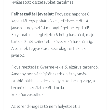
kiválasztott összetevőket tartalmaz.
Felhasználási javaslat:
Fogyassz naponta 6
kapszulát egy pohár vízzel, lefekvés előtt. A
javasolt fogyasztási mennyiséget ne lépd túl!
Folyamatosan legfeljebb 6 hétig használd, majd
tarts 2-3 hét szünetet a következő használatig.
A termék fogyasztása kizárólag férfiaknak
javasolt.
Figyelmeztetés: Gyermekek elől elzárva tartandó.
Amennyiben vérhígítót szedsz, vérnyomás-
problémákkal küzdesz, vagy cukorbeteg vagy, a
termék használata előtt fordulj
kezelőorvosodhoz!
Az étrend-kiegészítő nem helyettesíti a