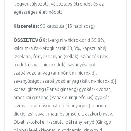
kiegyensúlyozott, változatos étrendet és az
egészséges életmódot!
Kiszerelés:
90 kapszula (15 napi adag)
ÖSSZETEVŐK:
L-arginin-hidroklorid 39,8%,
kalcium-alfa-ketoglutarát 33,3%, kapszulahéj
[zselatin, fényezőanyag (sellak), színezék (vas-
oxidok és vas-hidroxidok), savanyúságot
szabályozó anyag (ammónium-hidroxid),
savanyúságot szabályozó anyag (kálium-hidroxid)],
koreai ginzeng (Panax ginseng) gyökér-kivonat,
amerikai ginzeng (Panax quinquefolius) gyökér-
kivonat, csomósodást gátló anyagok (szilícium-
dioxid, zsírsavak magnéziumsói), L-aszkorbinsav,
DL-alfa-tokoferil-acetát, páfrányfenyő (Ginkgo
biloba) levél-kivonat, nikotinamid, cink-oxid,