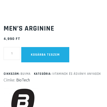
MEN’S ARGININE
4,990
FT
Men's
KOSÁRBA TESZEM
Arginine
mennyiség
CIKKSZÁM:
BUVMA
KATEGÓRIA:
VITAMINOK ÉS ÁSVÁNYI ANYAGOK
Címke:
BioTech