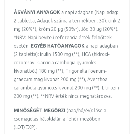
ÁSVÁNYI ANYAGOK
a napi adagban (Napi adag:
2 tabletta, Adagok száma a termékben: 30): cink 2
mg (20%*), króm 20 µg (50%*), Jód 30 µg (20%*).
*NRV: Napi beviteli referencia érték felnőttek
esetén.
EGYÉB HATÓANYAGOK
a napi adagban
(2 tabletta): inulin 1500 mg (**), HCA (hidroxi-
citromsav -Garcinia cambogia gyümölcs
kivonatból) 180 mg (**), Trigonella foenum-
graecum mag kivonat 200 mg (**), Averrhoa
carambola gyümölcs kivonat 200 mg (**), L-tirozin
200 mg (**). **NRV érték nincs meghatározva.
MINŐSÉGÉT MEGŐRZI
(nap/hó/év): lásd a
csomagolás hátoldalán a fehér mezőben
(LOT/EXP).