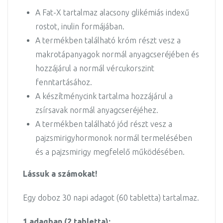
A Fat-X tartalmaz alacsony glikémiás indexű
rostot, inulin formájában.
A termékben található króm részt vesz a
makrotápanyagok normál anyagcseréjében és
hozzájárul a normál vércukorszint
fenntartásához.
A készítménycink tartalma hozzájárul a
zsírsavak normál anyagcseréjéhez.
A termékben található jód részt vesz a
pajzsmirigyhormonok normál termelésében
és a pajzsmirigy megfelelő működésében.
Lássuk a számokat!
Egy doboz 30 napi adagot (60 tabletta) tartalmaz.
1 adagban (2 tabletta):