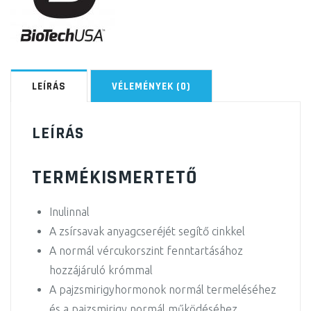
LEÍRÁS
VÉLEMÉNYEK (0)
LEÍRÁS
TERMÉKISMERTETŐ
Inulinnal
A zsírsavak anyagcseréjét segítő cinkkel
A normál vércukorszint fenntartásához
hozzájáruló krómmal
A pajzsmirigyhormonok normál termeléséhez
és a pajzsmirigy normál működéséhez