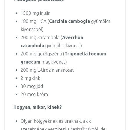
1500 mg inulin
180 mg HCA (
Carcinia cambogia
gyümölcs
kivonatból)
200 mg karambola (
Averrhoa
carambola
gyümölcs kivonat)
200 mg görögszéna (
Trigonella foenum
graecum
magkivonat)
200 mg L-tirozin aminosav
2 mg cink
30 mcg jód
20 mcg króm
Hogyan, mikor, kinek?
Olyan hölgyeknek és uraknak, akik
szeretnének veszíteni a testsúlyukból, de