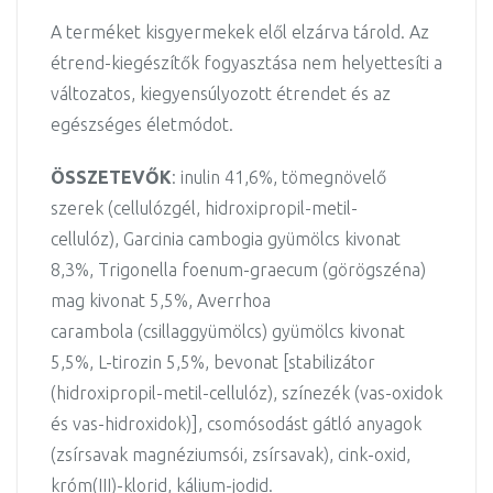
A terméket kisgyermekek elől elzárva tárold. Az
étrend-kiegészítők fogyasztása nem helyettesíti a
változatos, kiegyensúlyozott étrendet és az
egészséges életmódot.
ÖSSZETEVŐK
: inulin 41,6%, tömegnövelő
szerek (cellulózgél, hidroxipropil-metil-
cellulóz), Garcinia cambogia gyümölcs kivonat
8,3%, Trigonella foenum-graecum (görögszéna)
mag kivonat 5,5%, Averrhoa
carambola (csillaggyümölcs) gyümölcs kivonat
5,5%, L-tirozin 5,5%, bevonat [stabilizátor
(hidroxipropil-metil-cellulóz), színezék (vas-oxidok
és vas-hidroxidok)], csomósodást gátló anyagok
(zsírsavak magnéziumsói, zsírsavak), cink-oxid,
króm(III)-klorid, kálium-jodid.