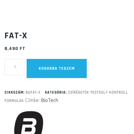
FAT-X
8,490
FT
Fat-
KOSÁRBA TESZEM
X
mennyiség
CIKKSZÁM:
BUFAT-X
KATEGÓRIA:
ZSÍRÉGETŐK-TESTSÚLY KONTROLL
Címke:
BioTech
FORMULÁK