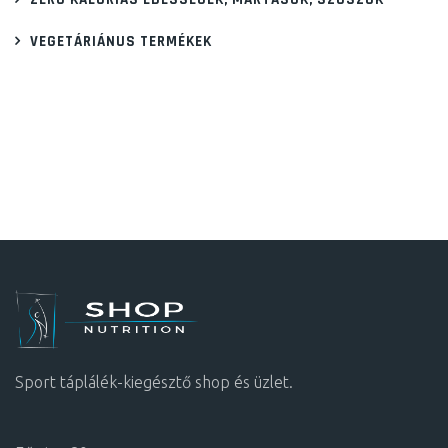
VEGETÁRIÁNUS TERMÉKEK
Sport táplálék-kiegésztő shop és üzlet.