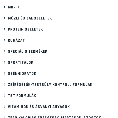
MRP-K
MÜZLI ÉS ZABSZELETEK
PROTEIN SZELETEK
RUHÁZAT
SPECIÁLIS TERMÉKEK
SPORTITALOK
SZÉNHIDRÁTOK
ZSÍRÉGETŐK-TESTSÚLY KONTROLL FORMULÁK
TST FORMULÁK
VITAMINOK ÉS ÁSVÁNYI ANYAGOK
ZÉRÓ KALÓRIÁS ÉDESSÉGEK, MÁRTÁSOK, SZÓSZOK