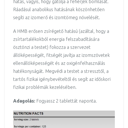
hatás, vagyis, hogy gátolja a fehérjék bomlását.
Ráadásul anabolikus hatásának köszönhetően
segíti az izomerő és izomtömeg növelését.
A HMB erősen zsírégető hatású (azáltal, hogy a
zsírtartalékokból energia felszabadítására
ösztönzi a testet) fokozza a szervezet
állóképességét, fitségét javítja az izomszövetek
ellenállóképességét és az oxigénfelhasználás
hatékonyságát. Megvédi a testet a stressztől, a
tartós fizikai igénybevételtől és segít az időskori
fizikai problémák kezelésében.
Adagolás:
Fogyassz 2 tablettát naponta.