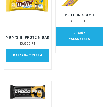
PROTEINISSIMO
30,000
FT
E
OPCIÓK
a
M&M’S HI PROTEIN BAR
VÁLASZTÁSA
t
16,800
FT
t
KOSÁRBA TESZEM
va
va
A
vá
a
te
vá
ki