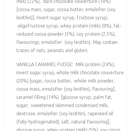
milk) (22%), dark chocolate couverture (18%)
[cocoa mass, sugar, cocoa butter, emulsifier (soy
lecithin)], invert sugar syrup, fructose syrup,
oligofructose syrup, whey protein (milk) (8%), fat-
reduced cocoa powder (5%), soy protein (2.5%),
flavourings, emulsifier (soy lecithin). May contain
traces of nuts, peanuts and gluten.
VANILLA CARAMEL FUDGE: Milk protein (24%),
invert sugar syrup, whole milk chocolate couverture
(20%) [sugar, cocoa butter, whole milk powder,
cocoa mass, emulsifier (soy lecithin), flavouring],
caramel filling (14%) [glucose syrup, palm fat,
sugar, sweetened skimmed condensed milk,
dextrose, emulsifier (soy lecithin), rapeseed oil
(fully hydrogenated), salt, natural flavouring],
glucose syrup, whey protein (milk) (5%), soy crisps