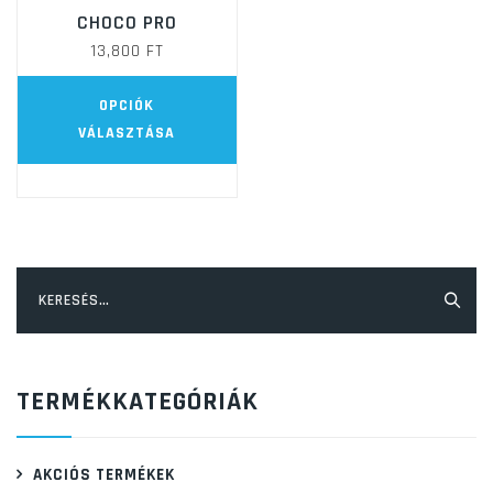
CHOCO PRO
13,800
FT
Ennek
OPCIÓK
a
VÁLASZTÁSA
terméknek
több
variációja
van.
A
Keresés:
változatok
a
termékoldalon
TERMÉKKATEGÓRIÁK
választhatók
ki
AKCIÓS TERMÉKEK