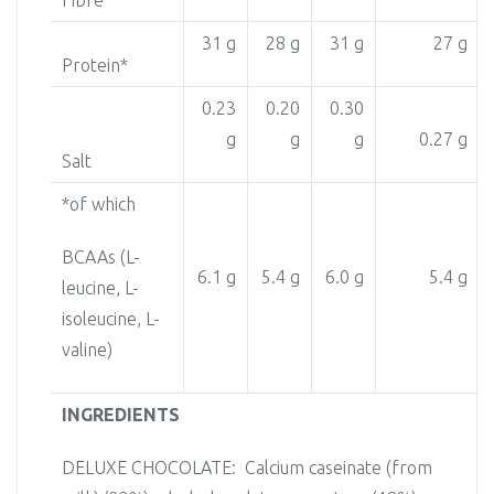
Fibre
31 g
28 g
31 g
27 g
Protein*
0.23
0.20
0.30
g
g
g
0.27 g
Salt
*of which
BCAAs (L-
6.1 g
5.4 g
6.0 g
5.4 g
leucine, L-
isoleucine, L-
valine)
INGREDIENTS
DELUXE CHOCOLATE: Calcium caseinate (from