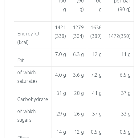
100
(90
100
per bar
g
g)
g
(90 g)
1421
1279
1636
Energy kJ
(338)
(304)
(389)
1472(350)
(kcal)
7.0 g
6.3 g
12 g
11 g
Fat
of which
4.0 g
3.6 g
7.2 g
6.5 g
saturates
31 g
28 g
41 g
37 g
Carbohydrate
of which
29 g
26 g
37 g
33 g
sugars
14 g
12 g
0,5 g
0,5 g