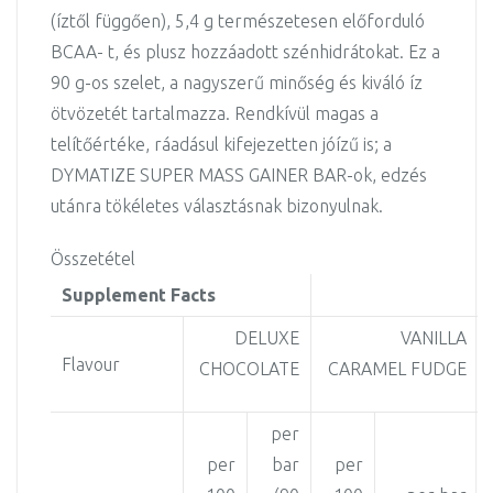
(íztől függően), 5,4 g természetesen előforduló
BCAA- t, és plusz hozzáadott szénhidrátokat. Ez a
90 g-os szelet, a nagyszerű minőség és kiváló íz
ötvözetét tartalmazza. Rendkívül magas a
telítőértéke, ráadásul kifejezetten jóízű is; a
DYMATIZE SUPER MASS GAINER BAR-ok, edzés
utánra tökéletes választásnak bizonyulnak.
Összetétel
Supplement Facts
DELUXE
VANILLA
Flavour
CHOCOLATE
CARAMEL FUDGE
per
per
bar
per