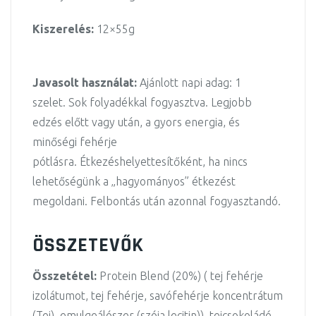
Kiszerelés:
12×55g
Javasolt használat:
Ajánlott napi adag:
1
szelet.
Sok folyadékkal fogyasztva. Legjobb
edzés előtt vagy után, a gyors energia, és
minőségi fehérje
pótlásra. Étkezéshelyettesítőként, ha nincs
lehetőségünk a „hagyományos” étkezést
megoldani. Felbontás után azonnal fogyasztandó.
ÖSSZETEVŐK
Összetétel:
Protein Blend (20%) ( tej fehérje
izolátumot, tej fehérje, savófehérje koncentrátum
(Tej), emulgeálószer (szója lecitin)), tejcsokoládé