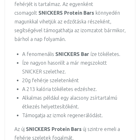
fehérjét is tartalmaz. Az egyenként
csomagolt
SNICKERS Protein Bars
könnyedén
magunkkal vihetjük az edzőtáska részeként,
segítségével támogathatja az izomzatot bármikor,
bárhol a nap folyamán.
A fenomenális
SNICKERS Bar
íze tökéletes.
Íze nagyon hasonlít a már megszokott
SNICKER szelethez.
20g fehérje szeletenként
A 213 kalória tökéletes edzéshez.
Alkalmas például egy alacsony zsírtartalmú
étkezés helyettesítőként.
Támogatja az izmok regenerálódást.
Az új
SNICKERS Protein Bars
új szintre emeli a
fehérje szeletek fogalmát.