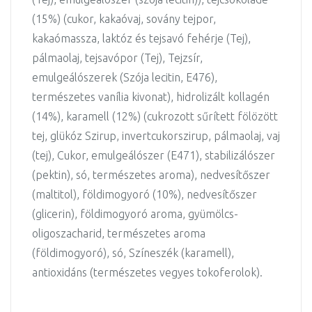
(15%) (cukor, kakaóvaj, sovány tejpor,
kakaómassza, laktóz és tejsavó fehérje (Tej),
pálmaolaj, tejsavópor (Tej), Tejzsír,
emulgeálószerek (Szója lecitin, E476),
természetes vanília kivonat), hidrolizált kollagén
(14%), karamell (12%) (cukrozott sűrített fölözött
tej, glükóz Szirup, invertcukorszirup, pálmaolaj, vaj
(tej), Cukor, emulgeálószer (E471), stabilizálószer
(pektin), só, természetes aroma), nedvesítőszer
(maltitol), földimogyoró (10%), nedvesítőszer
(glicerin), földimogyoró aroma, gyümölcs-
oligoszacharid, természetes aroma
(földimogyoró), só, Színeszék (karamell),
antioxidáns (természetes vegyes tokoferolok).