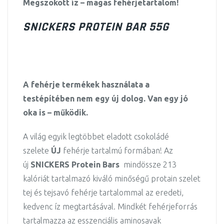
Megszokott íz – magas fehérjetartalom!
SNICKERS PROTEIN BAR 55G
A fehérje termékek használata a
testépítében nem egy új dolog. Van egy jó
oka is – működik.
A világ egyik legtöbbet eladott csokoládé
szelete
ÚJ
fehérje tartalmú formában! Az
új
SNICKERS Protein Bars
mindössze 213
kalóriát tartalmazó kiváló minőségű protain szelet
tej és tejsavó fehérje tartalommal az eredeti,
kedvenc íz megtartásával. Mindkét fehérjeforrás
tartalmazza az esszenciális aminosavak