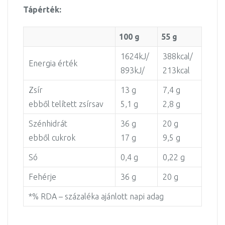
Tápérték:
100 g
55 g
1624kJ/
388kcal/
Energia érték
893kJ/
213kcal
Zsír
13 g
7,4 g
ebből telített zsírsav
5,1 g
2,8 g
Szénhidrát
36 g
20 g
ebből cukrok
17 g
9,5 g
Só
0,4 g
0,22 g
Fehérje
36 g
20 g
*% RDA – százaléka ajánlott napi adag