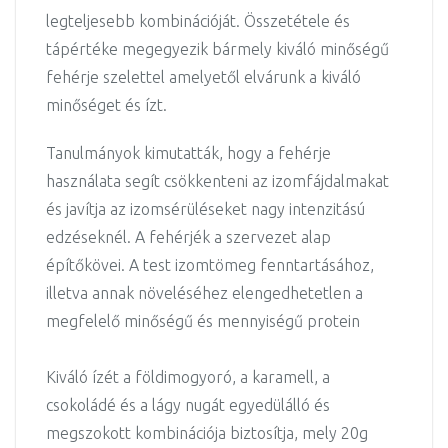
legteljesebb kombinációját. Összetétele és
tápértéke megegyezik bármely kiváló minőségű
fehérje szelettel amelyetől elvárunk a kiváló
minőséget és ízt.
Tanulmányok kimutatták, hogy a fehérje
használata segít csökkenteni az izomfájdalmakat
és javítja az izomsérüléseket nagy intenzitású
edzéseknél. A fehérjék a szervezet alap
építőkövei. A test izomtömeg fenntartásához,
illetva annak növeléséhez elengedhetetlen a
megfelelő minőségű és mennyiségű protein
Kiváló ízét a földimogyoró, a karamell, a
csokoládé és a lágy nugát egyedülálló és
megszokott kombinációja biztosítja, mely 20g