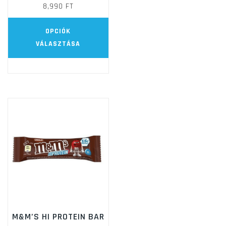
8,990
FT
Ennek
OPCIÓK
a
VÁLASZTÁSA
terméknek
több
variációja
van.
A
változatok
a
termékoldalon
választhatók
ki
M&M’S HI PROTEIN BAR