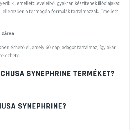
rik ki, emellett leveleiből gyakran készítenek illóolajakat
de jellemzően a termogén formulák tartalmazzák. Emellett
 zárva
ben érhető el, amely 60 napi adagot tartalmaz, így akár
itelezhető.
ECHUSA SYNEPHRINE TERMÉKET?
HUSA SYNEPHRINE?