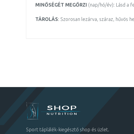
MINŐSÉGÉT MEGŐRZI
(nap/hó/év): Lásd a 
TÁROLÁS
:
S
zorosan lezárva, száraz, hűvös h
Sport táplálék-kiegésztő shop és üzlet.