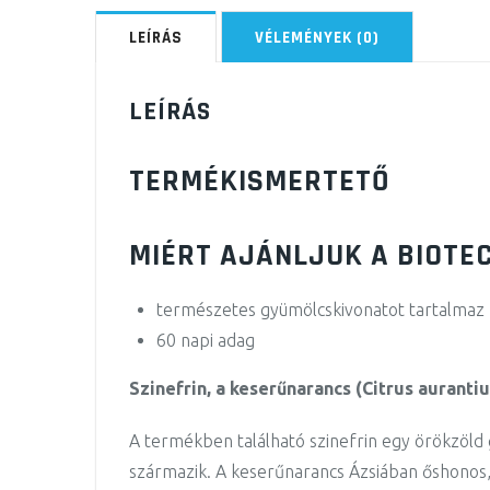
LEÍRÁS
VÉLEMÉNYEK (0)
LEÍRÁS
TERMÉKISMERTETŐ
MIÉRT AJÁNLJUK A BIOTE
természetes gyümölcskivonatot tartalmaz
60 napi adag
Szinefrin, a keserűnarancs (Citrus auranti
A termékben található szinefrin egy örökzöld
származik. A keserűnarancs Ázsiában őshonos, 