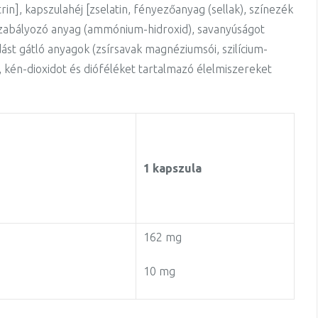
rin],
kapszulahéj [zselatin, fényezőanyag (sellak), színezék
 szabályozó anyag (ammónium-hidroxid), savanyúságot
st gátló anyagok (zsírsavak magnéziumsói, szilícium-
et, kén-dioxidot és dióféléket tartalmazó élelmiszereket
1
kapszul
a
162 mg
10 mg