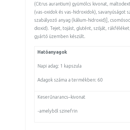
(
Citrus aurantium
) gyümölcs kivona
t, maltodext
(vas-oxidok és vas-hidroxidok), savanyúságot
szabályozó anyag (kálium-hidroxid)]
,
csomósodá
dioxid)
.
Tejet, tojást, glutént, szóját, rákfélék
gyártó üzem
ben készült.
Hatóanyagok
Napi adag:
1
kapszula
Adagok száma a termékben:
6
0
Keserűnarancs
–
kivonat
-amelyből szinefrin