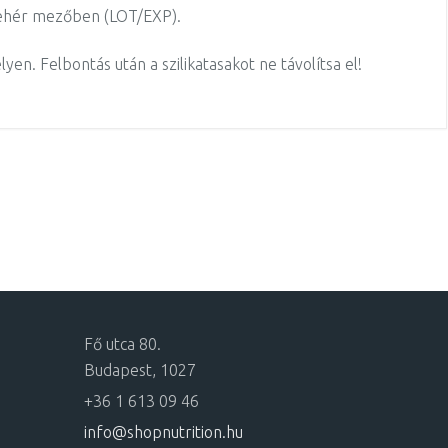
fehér mezőben (LOT/EXP).
elyen.
Felbontás után a szilikatasakot ne távolítsa el!
Fő utca 80.
Budapest, 1027
+36 1 613 09 46
info@shopnutrition.hu