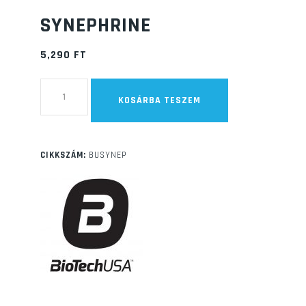
SYNEPHRINE
5,290
FT
Synephrine
KOSÁRBA TESZEM
mennyiség
CIKKSZÁM:
BUSYNEP