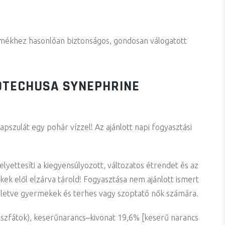
mékhez hasonlóan biztonságos, gondosan válogatott
IOTECHUSA SYNEPHRINE
pszulát egy pohár vízzel! Az ajánlott napi fogyasztási
yettesíti a kiegyensúlyozott, változatos étrendet és az
k elől elzárva tárold! Fogyasztása nem ajánlott ismert
lletve gyermekek és terhes vagy szoptató nők számára.
szfátok),
keserűnarancs
–
kivona
t
19,6% [
keserű
narancs