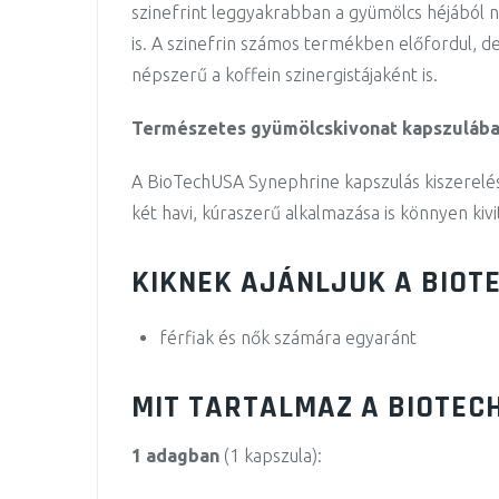
szinefrint leggyakrabban a gyümölcs héjából nye
is. A szinefrin számos termékben előfordul, 
népszerű a koffein szinergistájaként is.
Természetes gyümölcskivonat kapszulába
A BioTechUSA Synephrine kapszulás kiszerelés
két havi, kúraszerű alkalmazása is könnyen kiv
KIKNEK AJÁNLJUK A BIOT
férfiak és nők számára egyaránt
MIT TARTALMAZ A BIOTEC
1 adagban
(1 kapszula):