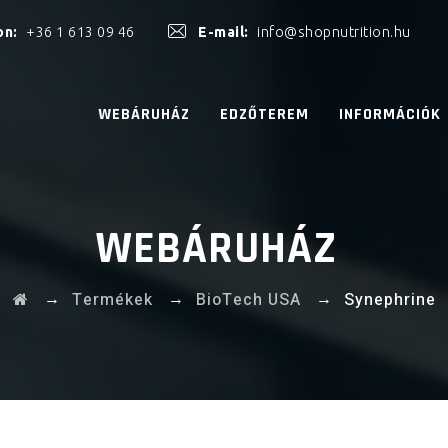
on:
+36 1 613 09 46
E-mail:
info@shopnutrition.hu
WEBÁRUHÁZ
EDZŐTEREM
INFORMÁCIÓK
WEBÁRUHÁZ
→
→
→
Termékek
BioTech USA
Synephrine