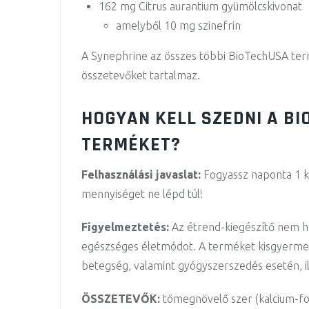
162 mg Citrus aurantium gyümölcskivonat
amelyből 10 mg szinefrin
A Synephrine az összes többi BioTechUSA ter
összetevőket tartalmaz.
HOGYAN KELL SZEDNI A B
TERMÉKET?
Felhasználási javaslat:
Fogyassz naponta 1 ka
mennyiséget ne lépd túl!
Figyelmeztetés:
Az étrend-kiegészítő nem hel
egészséges életmódot. A terméket kisgyermeke
betegség, valamint gyógyszerszedés esetén, i
ÖSSZETEVŐK
:
tömegnövelő szer
(kalcium-fo