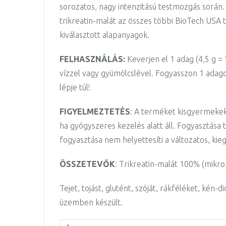
sorozatos, nagy intenzitású testmozgás során. 
trikreatin-malát az összes többi BioTech US
kiválasztott alapanyagok.
FELHASZNÁLÁS:
Keverjen el 1 adag (4,5 g =
vízzel vagy gyümölcslével. Fogyasszon 1 adago
lépje túl!
FIGYELMEZTETÉS
: A terméket kisgyermekek e
ha gyógyszeres kezelés alatt áll. Fogyasztása
fogyasztása nem helyettesíti a változatos, ki
ÖSSZETEVŐK
: Trikreatin-malát 100% (mikro
Tejet, tojást, glutént, szóját, rákféléket, kén
üzemben készült.