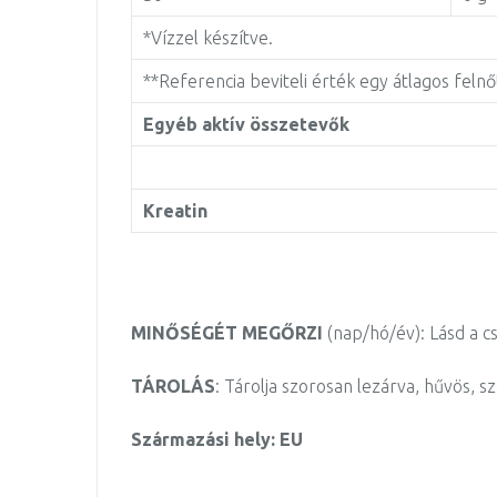
*Vízzel készítve.
**Referencia beviteli érték egy átlagos felnő
Egyéb aktív összetevők
Kreatin
MINŐSÉGÉT MEGŐRZI
(nap/hó/év): Lásd a 
TÁROLÁS
: Tárolja szorosan lezárva, hűvös, s
Származási hely:
EU