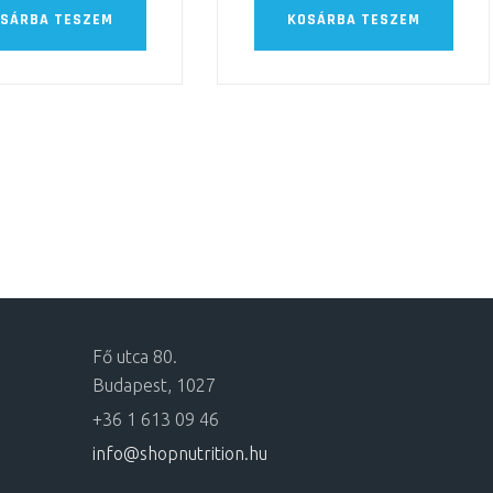
SÁRBA TESZEM
KOSÁRBA TESZEM
Fő utca 80.
Budapest, 1027
+36 1 613 09 46
info@shopnutrition.hu