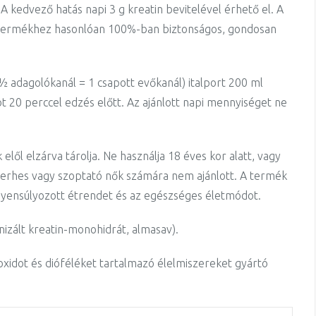
A kedvező hatás napi 3 g kreatin bevitelével érhető el. A
A termékhez hasonlóan 100%-ban biztonságos, gondosan
 ½ adagolókanál = 1 csapott evőkanál) italport 200 ml
t 20 perccel edzés előtt.
Az ajánlott napi mennyiséget ne
lől elzárva tárolja. Ne használja 18 éves kor alatt, vagy
 terhes vagy szoptató nők számára nem ajánlott. A termék
egyensúlyozott étrendet és az egészséges életmódot.
nizált kreatin-monohidrát, almasav).
-dioxidot és dióféléket tartalmazó élelmiszereket gyártó