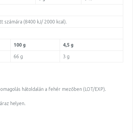
tt számára (8400 kJ/ 2000 kcal).
100 g
4,5 g
66 g
3 g
csomagolás hátoldalán a fehér mezőben (LOT/EXP).
záraz helyen.