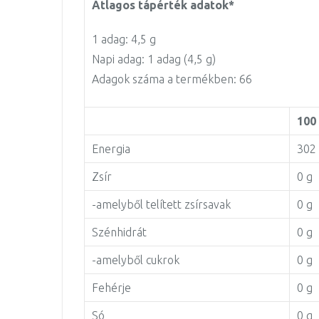
Átlagos tápérték adatok*
1 adag: 4,5 g
Napi adag: 1 adag (4,5 g)
Adagok száma a termékben: 66
100
Energia
302 
Zsír
0 g
-amelyből telített zsírsavak
0 g
Szénhidrát
0 g
-amelyből cukrok
0 g
Fehérje
0 g
Só
0 g