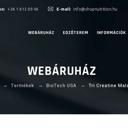
on:
+36 1 613 09 46
E-mail:
info@shopnutrition.hu
WEBÁRUHÁZ
EDZŐTEREM
INFORMÁCIÓK
WEBÁRUHÁZ
→
→
→
Termékek
BioTech USA
Tri Creatine Mal