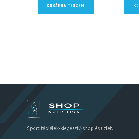
KOSÁRBA TESZEM
KO
Sport táplálék-kiegésztő shop és üzlet.