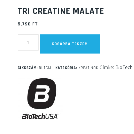
TRI CREATINE MALATE
5,790
FT
Tri
KOSÁRBA TESZEM
Creatine
Malate
mennyiség
Címke:
BioTech
CIKKSZÁM:
BUTCM
KATEGÓRIA:
KREATINOK