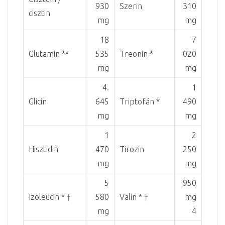
930
Szerin
310
cisztin
mg
mg
18
7
Glutamin **
535
Treonin *
020
mg
mg
4.
1
Glicin
645
Triptofán *
490
mg
mg
1
2
Hisztidin
470
Tirozin
250
mg
mg
5
950
Izoleucin * †
580
Valin * †
mg
mg
4