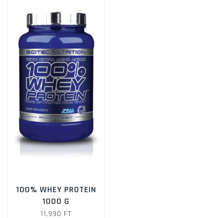
választhatók
A
ki
vá
a
te
vá
ki
100% WHEY PROTEIN
1000 G
11,990
FT