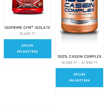
ISOPRIME CFM® ISOLATE
16,490
FT
Ennek
OPCIÓK
a
VÁLASZTÁSA
terméknek
100% CASEIN COMPLEX
ÁRTA
több
10,990
FT
–
41,990
FT
10,99
variációja
E
OPCIÓK
-
van.
a
VÁLASZTÁSA
41,99
A
t
változatok
t
a
va
termékoldalon
va