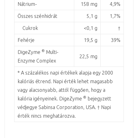
Nátrium-
158 mg
4,9%
Összes szénhidrát
5,1 g
1,7%
Cukrok
<0,1 g
†
Fehérje
19,5 g
39%
®
DigeZyme
Multi-
22,5 mg
Enzyme Complex
* A százalékos napi értékek alapja egy 2000
kalóriás étrend. Napi érték lehet magasabb
vagy alacsonyabb, attól függően, hogy a
®
kalória igényeinek. DigeZyme
bejegyzett
védjegye Sabinsa Corporation, USA. † Napi
érték nincs meghatározva.