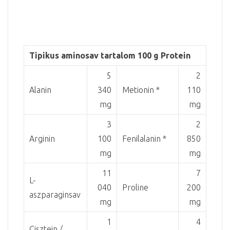
Tipikus aminosav tartalom 100 g Protein
5
2
Alanin
340
Metionin *
110
mg
mg
3
2
Arginin
100
Fenilalanin *
850
mg
mg
11
7
L-
040
Proline
200
aszparaginsav
mg
mg
1
4
Cisztein /