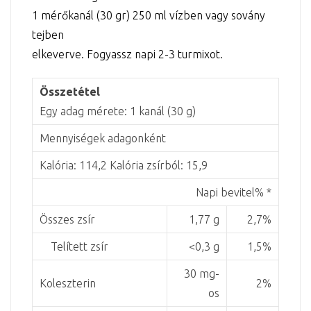
1 mérőkanál (30 gr) 250 ml vízben vagy sovány
tejben
elkeverve. Fogyassz napi 2-3 turmixot.
Összetétel
Egy adag mérete: 1 kanál (30 g)
Mennyiségek adagonként
Kalória: 114,2 Kalória zsírból: 15,9
Napi bevitel% *
Összes zsír
1,77 g
2,7%
Telített zsír
<0,3 g
1,5%
30 mg-
Koleszterin
2%
os