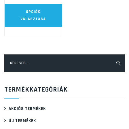
Ennek
OPCIÓK
a
VÁLASZTÁSA
terméknek
több
variációja
van.
A
Keresés:
változatok
a
termékoldalon
TERMÉKKATEGÓRIÁK
választhatók
ki
AKCIÓS TERMÉKEK
ÚJ TERMÉKEK