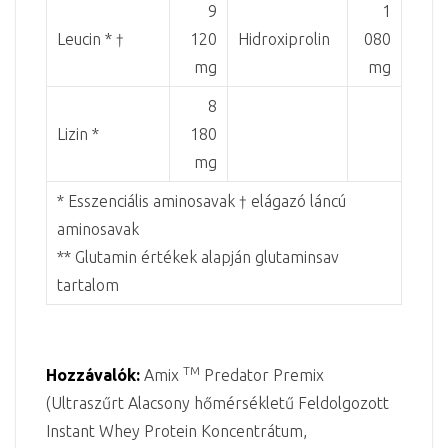
9
1
Leucin * †
120
Hidroxiprolin
080
mg
mg
8
Lizin *
180
mg
* Esszenciális aminosavak † elágazó láncú
aminosavak
** Glutamin értékek alapján glutaminsav
tartalom
TM
Hozzávalók:
Amix
Predator Premix
(Ultraszűrt Alacsony hőmérsékletű Feldolgozott
Instant Whey Protein Koncentrátum,