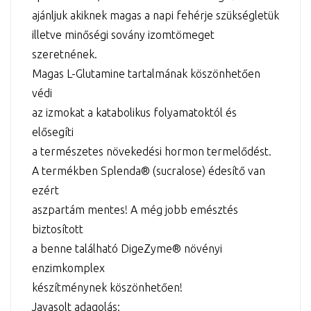
ajánljuk akiknek magas a napi fehérje szükségletük
illetve minőségi sovány izomtömeget
szeretnének.
Magas L-Glutamine tartalmának köszönhetően
védi
az izmokat a katabolikus folyamatoktól és
elősegíti
a természetes növekedési hormon termelődést.
A termékben Splenda® (sucralose) édesítő van
ezért
aszpartám mentes! A még jobb emésztés
biztosított
a benne található DigeZyme® növényi
enzimkomplex
készítménynek köszönhetően!
Javasolt adagolás: