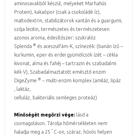
aminosavakból készül, melyeket Marhahús
Protein), kakaópor (csak a csokoládé íz),
maltodextrin, stabilizátorok xantán és a guargumi,
szója lecitin, természetes és természetesen
azonos aroma, édesítőszer: szukralóz
®
Splenda
és aceszulfám-K, színezék: (banán ízű –
kurkumin, eper és erdei gyümölcsök ízét – cékla
kivonat, alma és fahéj – tartrazin és szabadalmi
kék V), Szabadalmaztatott emésztő enzim
®
DigeZyme
– multi-enzim komplex (amiláz, lipáz
, laktáz,
celluláz, bakteriális semleges proteáz)
Minőségét megőrzi vége:
lásd a
csomagoláson. Tárolja hőmérsékleten nem
°
haladja meg a 25
C-on, száraz, hűvös helyen