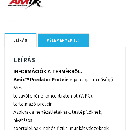
LEÍRÁS
VÉLEMÉNYEK (0)
LEÍRÁS
INFORMÁCIÓK A TERMÉKRŐL:
Amix™ Predator Protein
egy magas minőségű
65%
tejsavófehérje koncentrátumot (WPC),
tartalmazó protein.
Azoknak a nehézatlétáknak, testépítőknek,
hivatásos
sportolóknak, nehéz fizikai munkát végzőknek