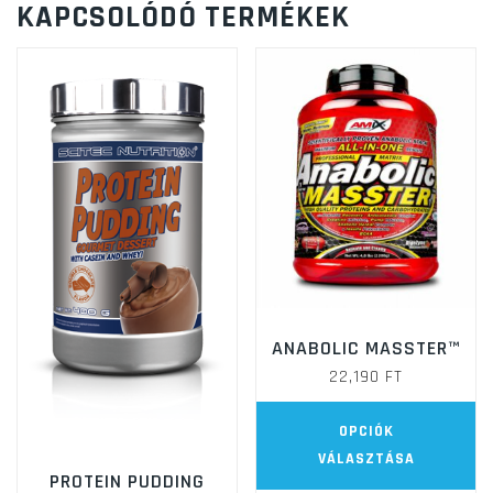
KAPCSOLÓDÓ TERMÉKEK
ANABOLIC MASSTER™
22,190
FT
E
OPCIÓK
a
VÁLASZTÁSA
t
PROTEIN PUDDING