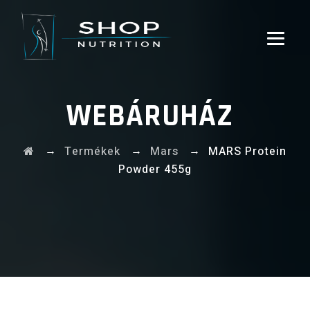
WEBÁRUHÁZ
→
→
→
Termékek
Mars
MARS Protein
Powder 455g