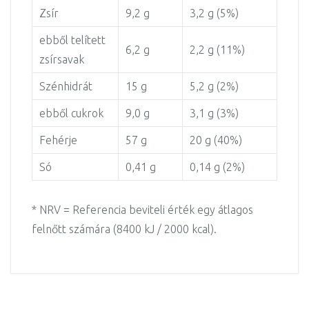
Zsír
9,2 g
3,2 g (5%)
ebből telített
6,2 g
2,2 g (11%)
zsírsavak
Szénhidrát
15 g
5,2 g (2%)
ebből cukrok
9,0 g
3,1 g (3%)
Fehérje
57 g
20 g (40%)
Só
0,41 g
0,14 g (2%)
* NRV = Referencia beviteli érték egy átlagos
felnőtt számára (8400 kJ / 2000 kcal).