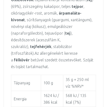
(69%), zsírszegény kakaópor, teljes
tejpor
,
cikóriagyökér-rost, aromák,
árpamaláta-
kivonat
, sűrítőanyagok (guargumi, xantángumi),
növényi olaj (kókusz), emulgeálószer
(napraforgólecitin), tejsavópor (
tej
),
édesítőszerek (aceszulfám K,
szukralóz),
tejfehérjék
, stabilizátor
(trifoszfátok).Az allergénekért keresse
a
félkövér
betűvel szedett összetevőket. Szóját
és tojást tartalmazhat.
35 g + 250 ml
Tápanyag
100 g
víz %NRV*
1624 kJ /
568 kJ / 135
Energia
386 kcal
kcal (7%)