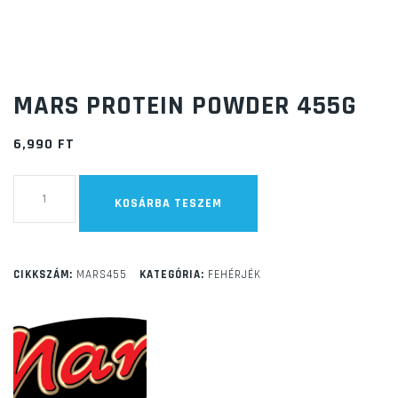
MARS PROTEIN POWDER 455G
6,990
FT
MARS
KOSÁRBA TESZEM
Protein
Powder
455g
CIKKSZÁM:
MARS455
KATEGÓRIA:
FEHÉRJÉK
mennyiség