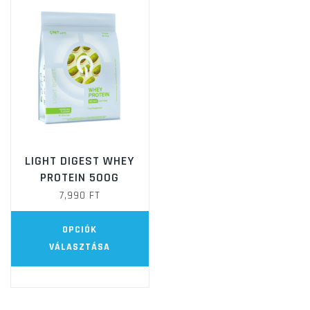
A
vá
a
te
vá
ki
LIGHT DIGEST WHEY
PROTEIN 500G
7,990
FT
Ennek
OPCIÓK
a
VÁLASZTÁSA
terméknek
több
variációja