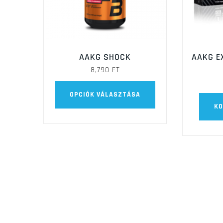
AAKG SHOCK
AAKG E
8,790
FT
Ennek
OPCIÓK VÁLASZTÁSA
a
KO
terméknek
több
variációja
van.
A
változatok
a
termékoldalon