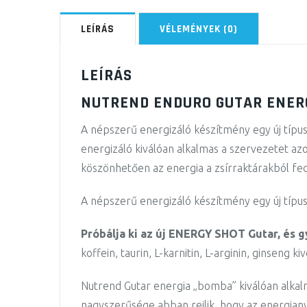
LEÍRÁS
VÉLEMÉNYEK (0)
LEÍRÁS
NUTREND ENDURO GUTAR ENER
A népszerű energizáló készítmény egy új típ
energizáló kiválóan alkalmas a szervezetet azo
köszönhetően az energia a zsírraktárakból fe
A népszerű energizáló készítmény egy új típ
Próbálja ki az új ENERGY SHOT Gutar, és g
koffein, taurin, L-karnitin, L-arginin, ginseng k
Nutrend Gutar energia „bomba” kiválóan alkalma
nagyszerűsége abban rejlik, hogy az energian