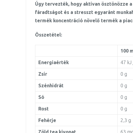
Úgy tervezték, hogy aktívan ösztönözze a 
fáradtságot és a stresszt egyaránt munka
termék koncentráció növelő termék a piac
Összetétel:
100 m
Energiaérték
47 kJ 
Zsír
0 g
Szénhidrát
0 g
Só
0 g
Rost
0 g
Fehérje
2,3 g
Zöld tea kivonat
63 m