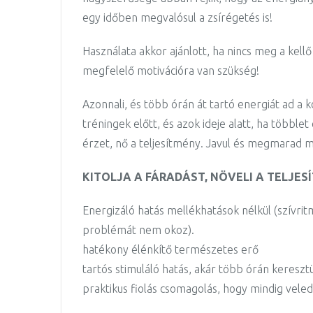
egy időben megvalósul a zsírégetés is!
Használata akkor ajánlott, ha nincs meg a kel
megfelelő motivációra van szükség!
Azonnali, és több órán át tartó energiát ad a
tréningek előtt, és azok ideje alatt, ha többle
érzet, nő a teljesítmény. Javul és megmarad mi
KITOLJA A FÁRADÁST, NÖVELI A TELJES
Energizáló hatás mellékhatások nélkül (szívri
problémát nem okoz).
hatékony élénkítő természetes erő
tartós stimuláló hatás, akár több órán keresztü
praktikus fiolás csomagolás, hogy mindig veled