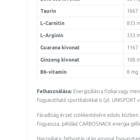
Taurin
1667
L-Carnitin
833 
L-Arginin
333 
Guarana kivonat
1167
Ginzeng kivonat
108 
B6-vitamin
8 mg
Felhasználása:
Energizálásra fizikai vagy men
fogyasztható sportitalokkal is (pl. UNISPORT 
Fáradtság érzet csökkentésére edzés közben.
fogyassza, például CARBOSNACK energia gélle
Használata: felbontás után azonnal fogyaszta