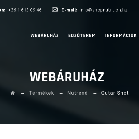
on:
+36 1 613 09 46
E-mail:
info@shopnutrition.hu
WEBÁRUHÁZ
EDZŐTEREM
INFORMÁCIÓK
WEBÁRUHÁZ
→
→
→
Termékek
Nutrend
Gutar Shot