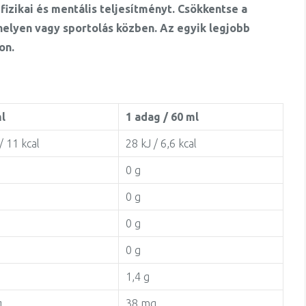
fizikai és mentális teljesítményt. Csökkentse a
helyen vagy sportolás közben. Az egyik legjobb
on.
l
1 adag / 60 ml
/ 11 kcal
28 kJ / 6,6 kcal
0 g
0 g
0 g
0 g
1,4 g
g
38 mg