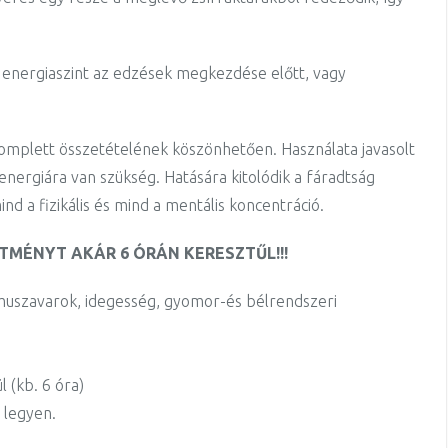
lő energiaszint az edzések megkezdése előtt, vagy
 komplett összetételének köszönhetően. Használata javasolt
t energiára van szükség. Hatására kitolódik a fáradtság
nd a fizikális és mind a mentális koncentráció.
ÍTMÉNYT AKÁR 6 ÓRÁN KERESZTŰL!!!
tmuszavarok, idegesség, gyomor-és bélrendszeri
l (kb. 6 óra)
 legyen.