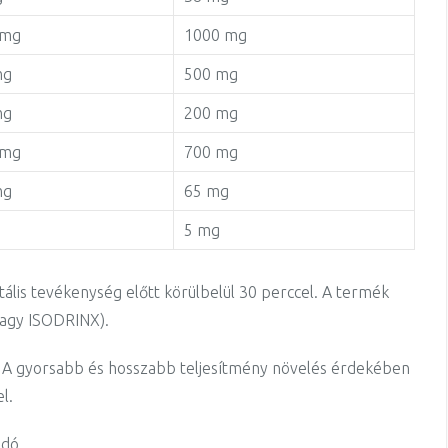
 mg
1000 mg
mg
500 mg
mg
200 mg
 mg
700 mg
mg
65 mg
5 mg
tális tevékenység előtt körülbelül 30 perccel. A termék
vagy ISODRINX).
 A gyorsabb és hosszabb teljesítmény növelés érdekében
l.
ndó.