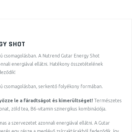
GY SHOT
usú csomagolásban. A Nutrend Gutar Energy Shot
nnali energiával ellátni. Hatékony összetételének
deződik!
usú csomagolásban, serkentő folyékony formában.
yőzze le a fáradtságot és kimerültséget!
Természetes
ivonat, zöld tea, B6-vitamin szinergikus kombinációja.
s a szervezetet azonnali energiával ellátni. A Gutar
yerés egy része a meglévő zsírraktárakból fedeződik, így