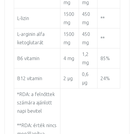
mg
mg
1500
450
L-lizin
**
mg
mg
L-arginin alfa
1500
450
**
ketoglutarát
mg
mg
1,2
B6 vitamin
4 mg
85%
mg
0,6
B12 vitamin
2 µg
24%
µg
*RDA: a felnőttek
számára ajánlott
napi bevitel
**RDA: érték nincs
megállapítva