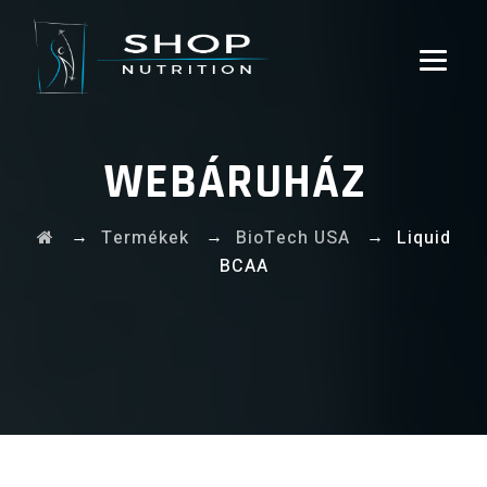
WEBÁRUHÁZ
→
→
→
Termékek
BioTech USA
Liquid
BCAA