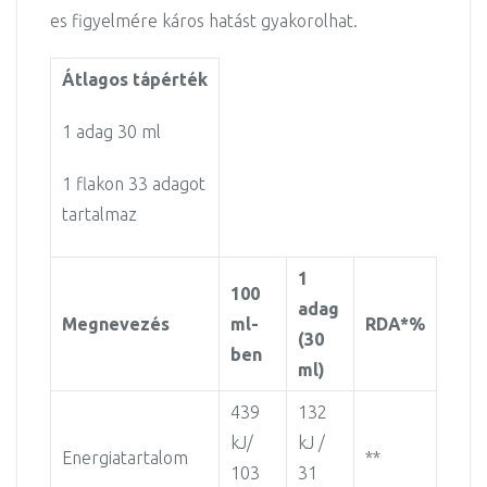
es figyelmére káros hatást gyakorolhat.
Átlagos tápérték
1 adag 30 ml
1 flakon 33 adagot
tartalmaz
1
100
adag
Megnevezés
ml-
RDA*%
(30
ben
ml)
439
132
kJ/
kJ /
Energiatartalom
**
103
31