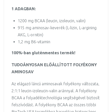
1 ADAGBAN:
1200 mg BCAA (leucin, izoleucin, valin)
915 mg aminosav-keverék (L-lizin, L-argining
AKG, L-ornitin)
1,2 mg B6-vitamin
100%-ban gluténmentes termék!
TUDOÁNYOSAN ELŐÁLLÍTOTT FOLYÉKONY
AMINOSAV
Az elágazó láncú aminosavak folyékony változata,
2:1:1 leucin-izoleucin-valin aránnyal. A folyékony
BCAA a folyadéktechnológia segítségével biztosít
felszívódást. A folyékony BCAA az összes többi
BioTech USA termékhez hasonlóan biztonságos,