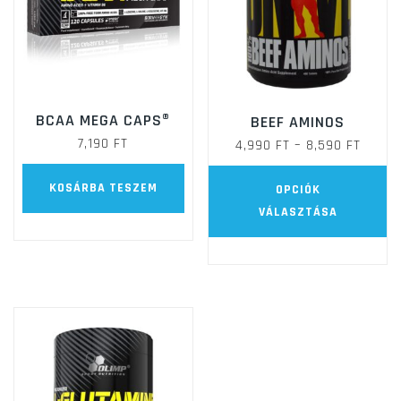
BCAA MEGA CAPS®
BEEF AMINOS
7,190
FT
ÁRTAR
4,990
FT
–
8,590
FT
4,990 
E
KOSÁRBA TESZEM
OPCIÓK
-
a
VÁLASZTÁSA
8,590 
t
t
va
va
A
vá
a