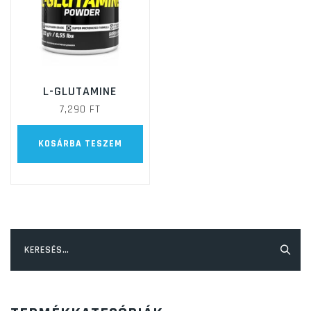
te
vá
ki
L-GLUTAMINE
7,290
FT
KOSÁRBA TESZEM
Keresés: