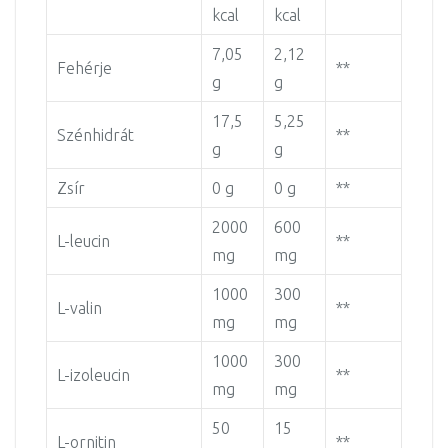
kcal
kcal
7,05
2,12
Fehérje
**
g
g
17,5
5,25
Szénhidrát
**
g
g
Zsír
0 g
0 g
**
2000
600
L-leucin
**
mg
mg
1000
300
L-valin
**
mg
mg
1000
300
L-izoleucin
**
mg
mg
50
15
L-ornitin
**