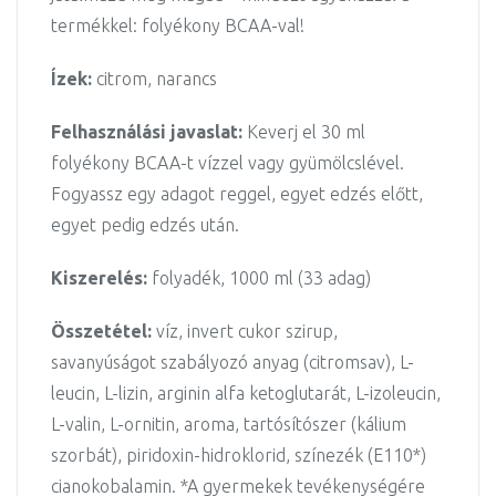
termékkel: folyékony BCAA-val!
Ízek:
citrom, narancs
Felhasználási javaslat:
Keverj el 30 ml
folyékony BCAA-t vízzel vagy gyümölcslével.
Fogyassz egy adagot reggel, egyet edzés előtt,
egyet pedig edzés után.
Kiszerelés:
folyadék, 1000 ml (33 adag)
Összetétel:
víz, invert cukor szirup,
savanyúságot szabályozó anyag (citromsav), L-
leucin, L-lizin, arginin alfa ketoglutarát, L-izoleucin,
L-valin, L-ornitin, aroma, tartósítószer (kálium
szorbát), piridoxin-hidroklorid, színezék (E110*)
cianokobalamin. *A gyermekek tevékenységére