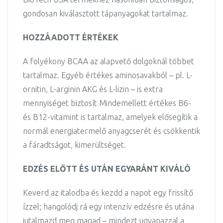
gondosan kiválasztott tápanyagokat tartalmaz.
HOZZÁADOTT ÉRTÉKEK
A folyékony BCAA az alapvető dolgoknál többet
tartalmaz. Egyéb értékes aminosavakból – pl. L-
ornitin, L-arginin AKG és L-lizin – is extra
mennyiséget biztosít Mindemellett értékes B6-
és B12-vitamint is tartalmaz, amelyek elősegítik a
normál energiatermelő anyagcserét és csökkentik
a fáradtságot, kimerültséget.
EDZÉS ELŐTT ÉS UTÁN EGYARÁNT KIVÁLÓ
Keverd az italodba és kezdd a napot egy frissítő
ízzel; hangolódj rá egy intenzív edzésre és utána
jutalmazd meg magad – mindezt ugyanazzal a