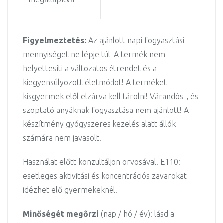
Figyelmeztetés:
Az ajánlott napi fogyasztási
mennyiséget ne lépje túl! A termék nem
helyettesíti a változatos étrendet és a
kiegyensúlyozott életmódot! A terméket
kisgyermek elől elzárva kell tárolni! Várandós-, és
szoptató anyáknak fogyasztása nem ajánlott! A
készítmény gyógyszeres kezelés alatt állók
számára nem javasolt.
Használat előtt konzultáljon orvosával! E110:
esetleges aktivitási és koncentrációs zavarokat
idézhet elő gyermekeknél!
Minőségét megőrzi
(nap / hó / év): lásd a