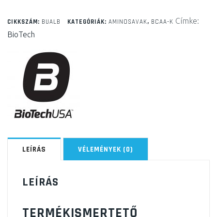
mennyiség
Címke:
CIKKSZÁM:
BUALB
KATEGÓRIÁK:
AMINOSAVAK
,
BCAA-K
BioTech
LEÍRÁS
VÉLEMÉNYEK (0)
LEÍRÁS
TERMÉKISMERTETŐ