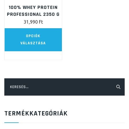
100% WHEY PROTEIN
PROFESSIONAL 2350 G
31,990
Ft
Ennek
OPCIÓK
a
VÁLASZTÁSA
terméknek
több
variációja
van.
A
Keresés:
változatok
a
termékoldalon
TERMÉKKATEGÓRIÁK
választhatók
ki