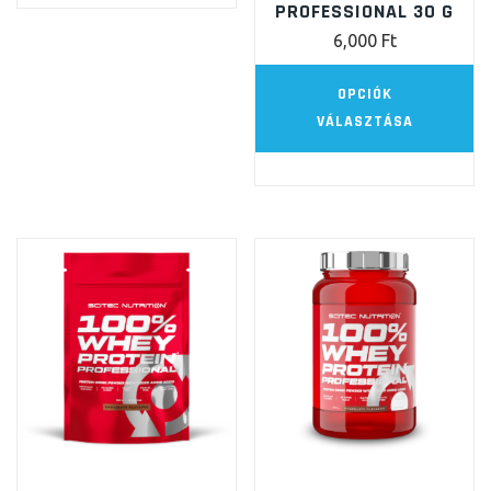
PROFESSIONAL 30 G
6,000
Ft
E
OPCIÓK
a
VÁLASZTÁSA
t
t
va
va
A
vá
a
te
vá
ki