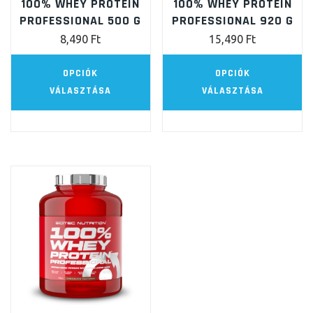
100% WHEY PROTEIN
100% WHEY PROTEIN
PROFESSIONAL 500 G
PROFESSIONAL 920 G
8,490
Ft
15,490
Ft
Ennek
E
OPCIÓK
OPCIÓK
a
a
VÁLASZTÁSA
VÁLASZTÁSA
terméknek
t
több
t
variációja
va
van.
va
A
A
változatok
vá
a
a
termékoldalon
te
választhatók
vá
ki
ki